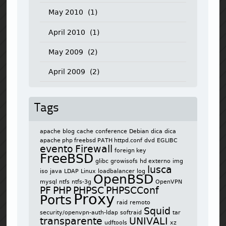
May 2010
(1)
April 2010
(1)
May 2009
(2)
April 2009
(2)
Tags
apache
blog
cache
conference
Debian
dica
dica
apache php freebsd PATH httpd.conf
dvd
EGLIBC
evento
Firewall
foreign key
FreeBSD
glibc
growisofs
hd externo
img
lusca
iso
java
LDAP
Linux
loadbalancer
log
OpenBSD
mysql
ntfs
ntfs-3g
OpenVPN
PF
PHP
PHPSC
PHPSCConf
Proxy
Ports
raid
remoto
Squid
security/openvpn-auth-ldap
softraid
tar
transparente
UNIVALI
udftools
xz